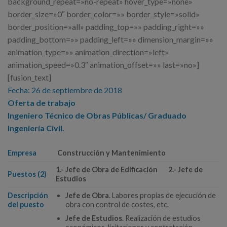
background_repeat=»no-repeat» hover_type=»none»
border_size=»0″ border_color=»» border_style=»solid»
border_position=»all» padding_top=»» padding_right=»»
padding_bottom=»» padding_left=»» dimension_margin=»»
animation_type=»» animation_direction=»left»
animation_speed=»0.3″ animation_offset=»» last=»no»]
[fusion_text]
Fecha: 26 de septiembre de 2018
Oferta de trabajo
Ingeniero Técnico de Obras Públicas/ Graduado
Ingeniería Civil.
Empresa
Construcción y Mantenimiento
1.- Jefe de Obra de Edificación 2.- Jefe de
Puestos (2)
Estudios
Descripción
Jefe de Obra
. Labores propias de ejecución de
del puesto
obra con control de costes, etc.
Jefe de Estudios
. Realización de estudios