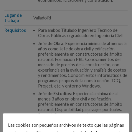
económicos, licitaciones y contratación.
Lugar de
Valladolid
trabajo
Requisitos
Para ambos Titulado Ingeniero Técnico de
Obras Públicas o graduado en Ingeniería Civil
Jefe de Obra:
Experiencia mínima de al menos 5
años como Jefe de obra civil y edificación,
preferiblemente en constructoras de ámbito
nacional. Formación PRL. Conocimientos del
mercado de precios de la construcción, con
experiencia en la evaluación y análisis de costes
y rendimientos. Conocimientos informáticos de
programas propios de la construcción. TCQ,
Project, etc. y entorno Windows.
Jefe de Estudios:
Experiencia mínima de al
menos 3 años en obra civil y edificación,
preferiblemente en constructoras de ámbito
nacional. Disponibilidad para viajes puntuales.
Project, Presto y Autocad.
Las cookies son pequeños archivos de texto que las páginas
Contacto
Interesados enviar URGENTE su CV a