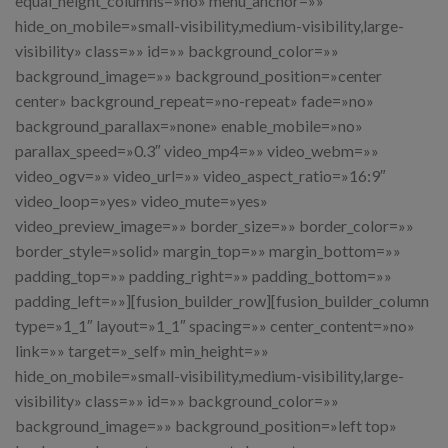
equal_height_columns=»no» menu_anchor=»»
hide_on_mobile=»small-visibility,medium-visibility,large-
visibility» class=»» id=»» background_color=»»
background_image=»» background_position=»center
center» background_repeat=»no-repeat» fade=»no»
background_parallax=»none» enable_mobile=»no»
parallax_speed=»0.3″ video_mp4=»» video_webm=»»
video_ogv=»» video_url=»» video_aspect_ratio=»16:9″
video_loop=»yes» video_mute=»yes»
video_preview_image=»» border_size=»» border_color=»»
border_style=»solid» margin_top=»» margin_bottom=»»
padding_top=»» padding_right=»» padding_bottom=»»
padding_left=»»][fusion_builder_row][fusion_builder_column
type=»1_1″ layout=»1_1″ spacing=»» center_content=»no»
link=»» target=»_self» min_height=»»
hide_on_mobile=»small-visibility,medium-visibility,large-
visibility» class=»» id=»» background_color=»»
background_image=»» background_position=»left top»