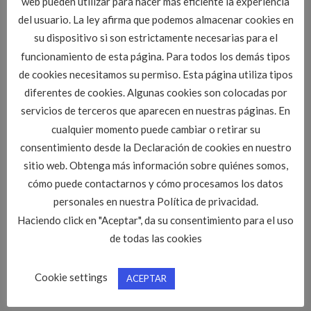
web pueden utilizar para hacer más eficiente la experiencia
cloccidental@citop.es
del usuario. La ley afirma que podemos almacenar cookies en
IMPORTANTE:
Plazo de recepción de
su dispositivo si son estrictamente necesarias para el
candidaturas:
hasta las 13:00 h. del viernes 5 de
Octubre.
funcionamiento de esta página. Para todos los demás tipos
de cookies necesitamos su permiso. Esta página utiliza tipos
[/fusion_text][/fusion_builder_column][/fusion_builder_row]
diferentes de cookies. Algunas cookies son colocadas por
[/fusion_builder_container]
servicios de terceros que aparecen en nuestras páginas. En
cualquier momento puede cambiar o retirar su
consentimiento desde la Declaración de cookies en nuestro
sitio web. Obtenga más información sobre quiénes somos,
cómo puede contactarnos y cómo procesamos los datos
Esta entrada fue publicada en
Ofertas de empleo CITOPIC CYL
. Marque
personales en nuestra Política de privacidad.
como favorito el
Enlace permanente
.
Haciendo click en "Aceptar", da su consentimiento para el uso
de todas las cookies
ADMIN
Cookie settings
ACEPTAR