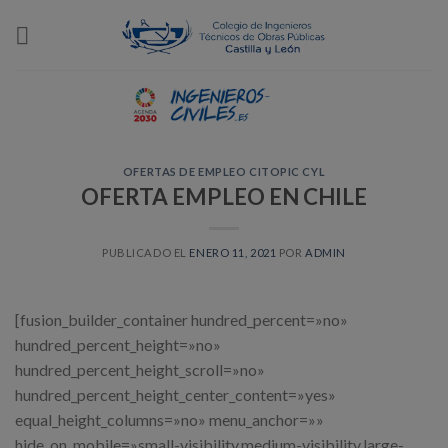
Skip
to
content
OFERTAS DE EMPLEO CITOPIC CYL
OFERTA EMPLEO EN CHILE
PUBLICADO EL
ENERO 11, 2021
POR
ADMIN
[fusion_builder_container hundred_percent=»no»
hundred_percent_height=»no»
hundred_percent_height_scroll=»no»
hundred_percent_height_center_content=»yes»
equal_height_columns=»no» menu_anchor=»»
hide_on_mobile=»small-visibility,medium-visibility,large-