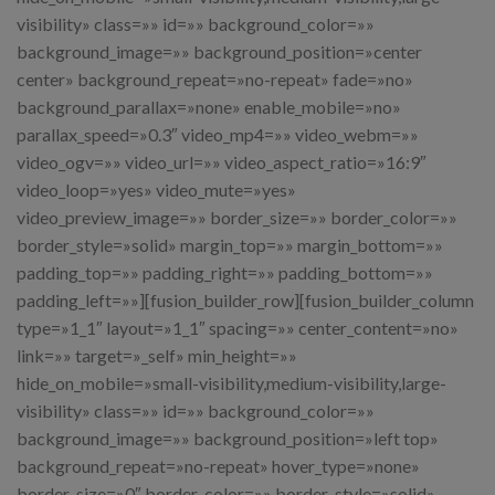
visibility» class=»» id=»» background_color=»»
background_image=»» background_position=»center
center» background_repeat=»no-repeat» fade=»no»
background_parallax=»none» enable_mobile=»no»
parallax_speed=»0.3″ video_mp4=»» video_webm=»»
video_ogv=»» video_url=»» video_aspect_ratio=»16:9″
video_loop=»yes» video_mute=»yes»
video_preview_image=»» border_size=»» border_color=»»
border_style=»solid» margin_top=»» margin_bottom=»»
padding_top=»» padding_right=»» padding_bottom=»»
padding_left=»»][fusion_builder_row][fusion_builder_column
type=»1_1″ layout=»1_1″ spacing=»» center_content=»no»
link=»» target=»_self» min_height=»»
hide_on_mobile=»small-visibility,medium-visibility,large-
visibility» class=»» id=»» background_color=»»
background_image=»» background_position=»left top»
background_repeat=»no-repeat» hover_type=»none»
border_size=»0″ border_color=»» border_style=»solid»