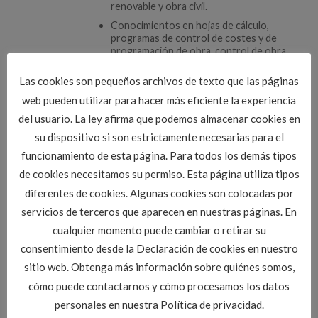
renovable y obra civil.
Conocimientos en hojas de cálculo,
programas de control de costes y de
programación de obra, control de obra,
presupuestos, certificaciones, gestión de
subcontratas, topografía, dominio de CAD,
Las cookies son pequeños archivos de texto que las páginas
normativas ambientales, seguridad y salud.
web pueden utilizar para hacer más eficiente la experiencia
Dedicación y flexibilidad en función de las
del usuario. La ley afirma que podemos almacenar cookies en
necesidades de la empresa.
su dispositivo si son estrictamente necesarias para el
Movilidad internacional.
funcionamiento de esta página. Para todos los demás tipos
de cookies necesitamos su permiso. Esta página utiliza tipos
Contacto
Interesados enviar URGENTE su CV a
cloccidental@citop.es
diferentes de cookies. Algunas cookies son colocadas por
IMPORTANTE:
Plazo de recepción de
servicios de terceros que aparecen en nuestras páginas. En
candidaturas:
hasta las 13:00 h. lunes 18 de
cualquier momento puede cambiar o retirar su
Enero.
consentimiento desde la Declaración de cookies en nuestro
sitio web. Obtenga más información sobre quiénes somos,
[/fusion_text][/fusion_builder_column][/fusion_builder_row]
cómo puede contactarnos y cómo procesamos los datos
[/fusion_builder_container]
personales en nuestra Política de privacidad.