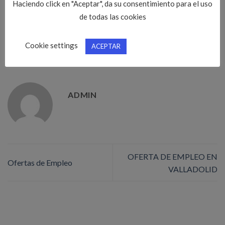
Haciendo click en "Aceptar", da su consentimiento para el uso
de todas las cookies
Cookie settings
ACEPTAR
Esta entrada fue publicada en
Ofertas de empleo CITOPIC CYL
. Marque
como favorito el
Enlace permanente
.
ADMIN
OFERTA DE EMPLEO EN
Ofertas de Empleo
VALLADOLID