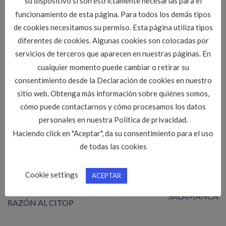
su dispositivo si son estrictamente necesarias para el
funcionamiento de esta página. Para todos los demás tipos
de cookies necesitamos su permiso. Esta página utiliza tipos
diferentes de cookies. Algunas cookies son colocadas por
servicios de terceros que aparecen en nuestras páginas. En
cualquier momento puede cambiar o retirar su
Esta entrada fue publicada en
Ofertas de empleo CITOPIC CYL
. Marque
como favorito el
Enlace permanente
.
consentimiento desde la Declaración de cookies en nuestro
sitio web. Obtenga más información sobre quiénes somos,
cómo puede contactarnos y cómo procesamos los datos
ADMIN
personales en nuestra Política de privacidad.
Haciendo click en "Aceptar", da su consentimiento para el uso
de todas las cookies
Cookie settings
ACEPTAR
RPT (JCyL)-LOS
OFERTA DE TRABAJO EN
TRIBUNALES DAN LA
SALAMANCA
RAZÓN AL CITOP