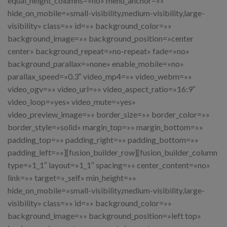
equal_height_columns=»no» menu_anchor=»»
hide_on_mobile=»small-visibility,medium-visibility,large-
visibility» class=»» id=»» background_color=»»
background_image=»» background_position=»center
center» background_repeat=»no-repeat» fade=»no»
background_parallax=»none» enable_mobile=»no»
parallax_speed=»0.3″ video_mp4=»» video_webm=»»
video_ogv=»» video_url=»» video_aspect_ratio=»16:9″
video_loop=»yes» video_mute=»yes»
video_preview_image=»» border_size=»» border_color=»»
border_style=»solid» margin_top=»» margin_bottom=»»
padding_top=»» padding_right=»» padding_bottom=»»
padding_left=»»][fusion_builder_row][fusion_builder_column
type=»1_1″ layout=»1_1″ spacing=»» center_content=»no»
link=»» target=»_self» min_height=»»
hide_on_mobile=»small-visibility,medium-visibility,large-
visibility» class=»» id=»» background_color=»»
background_image=»» background_position=»left top»