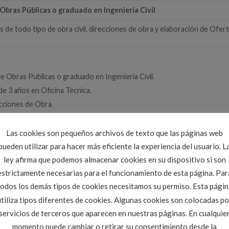
Obras Públicas o graduado en Ingeniería Civil
 de todo tipo de obra civil, direcciones de obra y elaboración de Ofer
e Obras Publicas o graduado en Ingeniería Civil.
de 3 años en Oficina Técnica.
cciones de Obra.
te en Palencia.
Las cookies son pequeños archivos de texto que las páginas web
pueden utilizar para hacer más eficiente la experiencia del usuario. L
 CV a
cloccidental@citop.es
ley afirma que podemos almacenar cookies en su dispositivo si son
estrictamente necesarias para el funcionamiento de esta página. Par
todos los demás tipos de cookies necesitamos su permiso. Esta págin
utiliza tipos diferentes de cookies. Algunas cookies son colocadas po
servicios de terceros que aparecen en nuestras páginas. En cualquie
 de empleo CITOPIC CYL
. Marque como favorito el
Enlace permanente
.
momento puede cambiar o retirar su consentimiento desde la