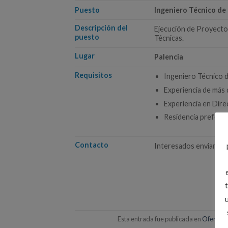
Puesto
Ingeniero Técnico de 
Descripción del
Ejecución de Proyectos
puesto
Técnicas.
Lugar
Palencia
Requisitos
Ingeniero Técnico d
Experiencia de más 
Experiencia en Dire
Residencia preferen
Contacto
Interesados enviar su
Esta entrada fue publicada en
Ofertas