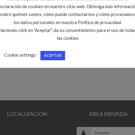
eclaración de cookies en nuestro sitio web. Obtenga más informaci
sobre quiénes somos, cómo puede contactarnos y cómo procesamos
los datos personales en nuestra Política de privacidad.
Haciendo click en "Aceptar", da su consentimiento para el uso de toda
las cookies
El CITOPIC CyL próximo Vocal en la Comisió
Cookie settings
ACEPTAR
gos
Urbanismo de Zamora
LOCALIZACIÓN
ÁREA PRIVADA