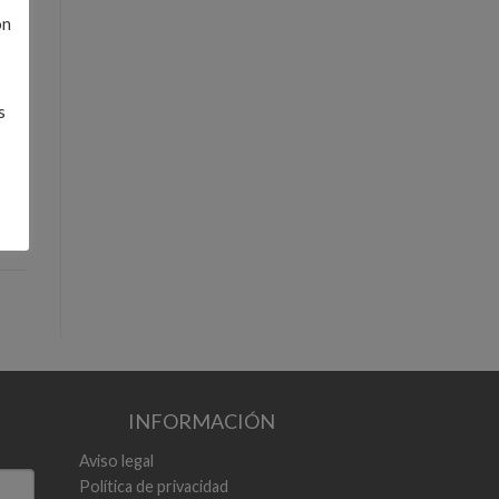
ón
s
n de
INFORMACIÓN
Aviso legal
Política de privacidad