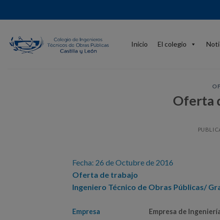
Skip
to
content
Inicio
El colegio
Noti
OF
Oferta 
PUBLIC
Fecha: 26 de Octubre de 2016
Oferta de trabajo
Ingeniero Técnico de Obras Públicas/ Gra
Empresa
Empresa de Ingenierí