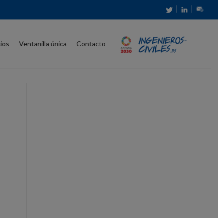
│
│
cios
Ventanilla única
Contacto