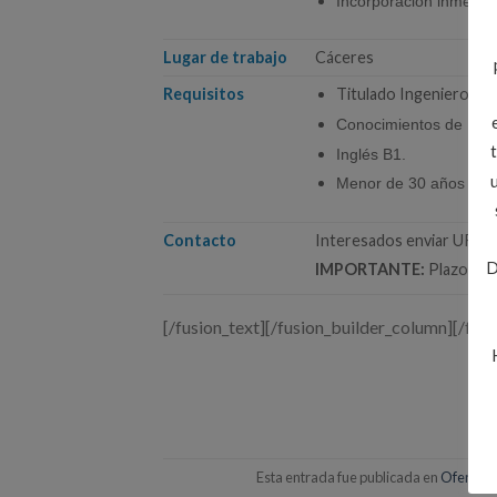
Incorporación inmediat
Lugar de trabajo
Cáceres
Requisitos
Titulado Ingeniero Téc
Conocimientos de BIM
Inglés B1.
Menor de 30 años (obli
Contacto
Interesados enviar URG
D
IMPORTANTE:
Plazo de 
[/fusion_text][/fusion_builder_column][/fus
Esta entrada fue publicada en
Ofertas