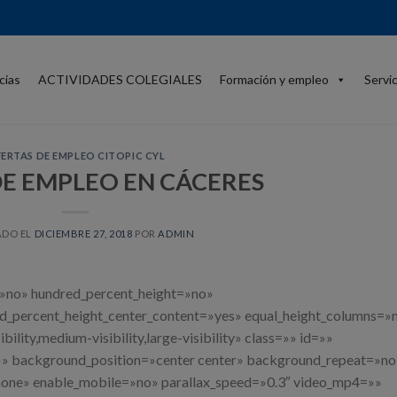
cias
ACTIVIDADES COLEGIALES
Formación y empleo
Servi
ERTAS DE EMPLEO CITOPIC CYL
E EMPLEO EN CÁCERES
ADO EL
DICIEMBRE 27, 2018
POR
ADMIN
=»no» hundred_percent_height=»no»
ed_percent_height_center_content=»yes» equal_height_columns=»
lity,medium-visibility,large-visibility» class=»» id=»»
 background_position=»center center» background_repeat=»no
none» enable_mobile=»no» parallax_speed=»0.3″ video_mp4=»»