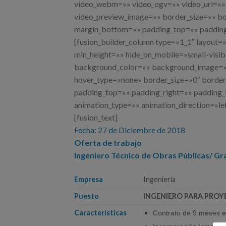
video_webm=»» video_ogv=»» video_url=»» 
video_preview_image=»» border_size=»» bo
margin_bottom=»» padding_top=»» padding_
[fusion_builder_column type=»1_1″ layout=»
min_height=»» hide_on_mobile=»small-visibili
background_color=»» background_image=»»
hover_type=»none» border_size=»0″ border_
padding_top=»» padding_right=»» padding
animation_type=»» animation_direction=»le
[fusion_text]
Fecha: 27 de Diciembre de 2018
Oferta de trabajo
Ingeniero Técnico de Obras Públicas/ Gra
Empresa
Ingeniería
Puesto
INGENIERO PARA PRO
Características
Contrato de 9 meses e