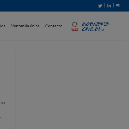
│
│
cios
Ventanilla única
Contacto
no»
-