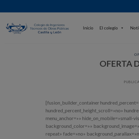
Skip
to
content
Inicio
El colegio
Noti
OF
OFERTA D
PUBLIC
[fusion_builder_container hundred_percent
hundred_percent_height_scroll=»no» hundr
menu_anchor=»» hide_on_mobile=»small-visibi
background_color=»» background_image=»»
repeat» fade=»no» background_parallax=»