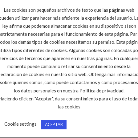
a.
Las cookies son pequeños archivos de texto que las páginas web
pueden utilizar para hacer más eficiente la experiencia del usuario. L
ley afirma que podemos almacenar cookies en su dispositivo si son
nico de Obras Públicas o graduado en Ingeniería Civil
estrictamente necesarias para el funcionamiento de esta página. Par
.
todos los demás tipos de cookies necesitamos su permiso. Esta págin
utiliza tipos diferentes de cookies. Algunas cookies son colocadas po
gatorio por estar subvencionado).
servicios de terceros que aparecen en nuestras páginas. En cualquie
momento puede cambiar o retirar su consentimiento desde la
ENTE su CV a
cloccidental@citop.es
eclaración de cookies en nuestro sitio web. Obtenga más informaci
recepción de candidaturas:
hasta las 13:00 h. viernes 4 de Enero.
sobre quiénes somos, cómo puede contactarnos y cómo procesamos
los datos personales en nuestra Política de privacidad.
ion_builder_row][/fusion_builder_container]
Haciendo click en "Aceptar", da su consentimiento para el uso de toda
las cookies
Cookie settings
ACEPTAR
 de empleo CITOPIC CYL
. Marque como favorito el
Enlace permanente
.