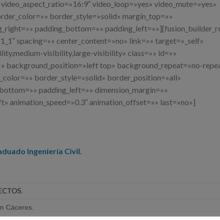
video_aspect_ratio=»16:9″ video_loop=»yes» video_mute=»yes»
rder_color=»» border_style=»solid» margin_top=»»
right=»» padding_bottom=»» padding_left=»»][fusion_builder_r
1_1″ spacing=»» center_content=»no» link=»» target=»_self»
ty,medium-visibility,large-visibility» class=»» id=»»
 background_position=»left top» background_repeat=»no-repe
color=»» border_style=»solid» border_position=»all»
_bottom=»» padding_left=»» dimension_margin=»»
ft» animation_speed=»0.3″ animation_offset=»» last=»no»]
duado Ingeniería Civil.
YECTOS
.
n Cáceres.