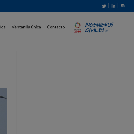
│
│
cios
Ventanilla única
Contacto