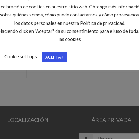
NotDestacadas
. Marque como favorito el
Enlace permanente
.
eclaración de cookies en nuestro sitio web. Obtenga más informaci
sobre quiénes somos, cómo puede contactarnos y cómo procesamos
los datos personales en nuestra Política de privacidad.
Haciendo click en "Aceptar", da su consentimiento para el uso de toda
las cookies
Cookie settings
ACEPTAR
Noticia Número 2
LOCALIZACIÓN
ÁREA PRIVADA