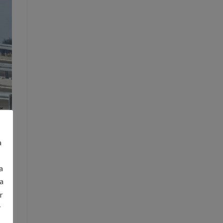
a
a
a
r
r