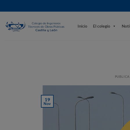
Skip
to
content
Inicio
El colegio
Noti
PUBLICA
19
Nov