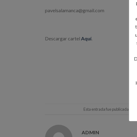
pavelsalamanca@gmail.com
Descargar cartel
Aquí
.
D
Esta entrada fue publicada en
C
ADMIN