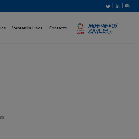
│
│
cios
Ventanilla única
Contacto
mas