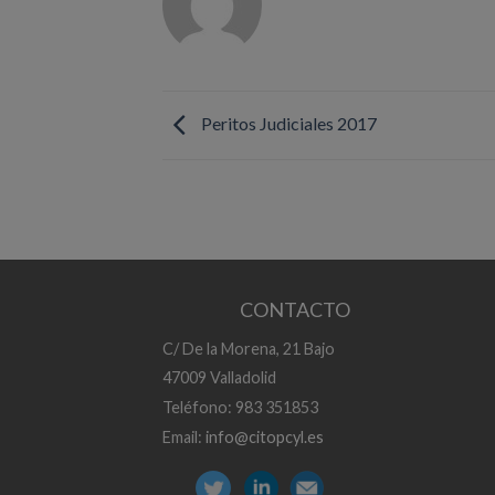
Peritos Judiciales 2017
CONTACTO
C/ De la Morena, 21 Bajo
47009 Valladolid
Teléfono: 983 351853
Email:
info@citopcyl.es