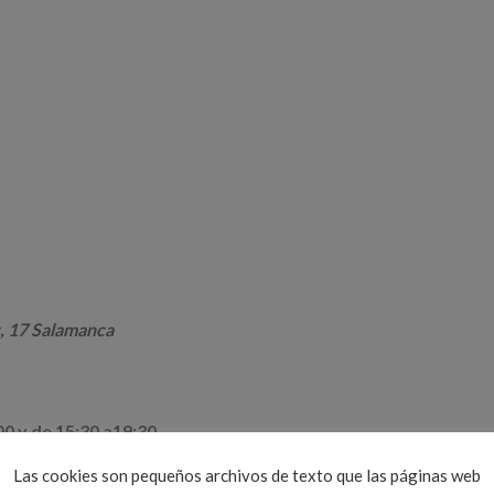
, 17 Salamanca
y de 15:30 a19:30
Las cookies son pequeños archivos de texto que las páginas web
0585069