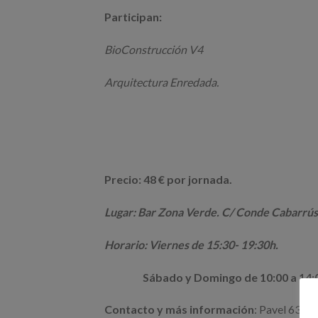
Participan:
BioConstrucción V4
Arquitectura Enredada.
Precio: 48 € por jornada.
Lugar: Bar Zona Verde. C/ Conde Cabarrús
Horario: Viernes de 15:30- 19:30h.
Sábado y Domingo de 10:00 a 14:00 
Contacto y más información
: Pavel 636