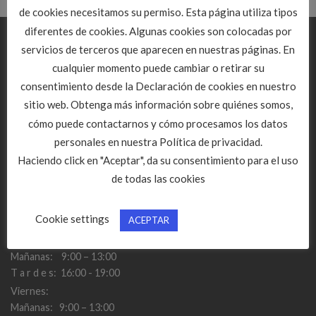
de cookies necesitamos su permiso. Esta página utiliza tipos
diferentes de cookies. Algunas cookies son colocadas por
CONTACTO
servicios de terceros que aparecen en nuestras páginas. En
cualquier momento puede cambiar o retirar su
C/ De la Morena, 21 Bajo
consentimiento desde la Declaración de cookies en nuestro
47009 Valladolid
sitio web. Obtenga más información sobre quiénes somos,
Teléfono: 983 351853
cómo puede contactarnos y cómo procesamos los datos
Email:
info@citopcyl.es
personales en nuestra Política de privacidad.
Haciendo click en "Aceptar", da su consentimiento para el uso
de todas las cookies
Cookie settings
ACEPTAR
HORARIO DE ATENCIÓN
:
Lunes a Jueves:
Mañanas: 9:00 – 13:00
T a r d e s: 16:00 - 19:00
Viernes:
Mañanas: 9:00 – 13:00