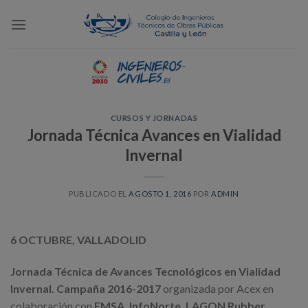
Skip
to
content
CURSOS Y JORNADAS
Jornada Técnica Avances en Vialidad
Invernal
PUBLICADO EL
AGOSTO 1, 2016
POR
ADMIN
6 OCTUBRE, VALLADOLID
Jornada Técnica de Avances Tecnológicos en Vialidad
Invernal. Campaña 2016-2017
organizada por Acex en
colaboración con
EMSA, InfoNorte, LAGON Rubber,