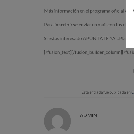
Más información en el programa oficial de
Para
inscribirse
enviar un mail con tus dato
Si estás interesado APÚNTATE YA…Plazas 
[/fusion_text][/fusion_builder_column][/fus
Esta entrada fue publicada en
C
ADMIN