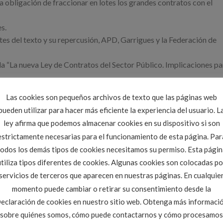
a obligación de fraccionar en lotes los grandes contratos con el
s.
ntes del texto y su repercusión, APD, Garrigues y la Federación de
a “La nueva Ley de Contratos del Sector Público. Implicaciones pa
re en la Federación de Asociaciones Empresariales de Burg
Las cookies son pequeños archivos de texto que las páginas web
pueden utilizar para hacer más eficiente la experiencia del usuario. L
OPIC de CyL y nos invita a asistir a
nuestros colegiados
de for
ley afirma que podemos almacenar cookies en su dispositivo si son
estrictamente necesarias para el funcionamiento de esta página. Par
todos los demás tipos de cookies necesitamos su permiso. Esta págin
utiliza tipos diferentes de cookies. Algunas cookies son colocadas po
servicios de terceros que aparecen en nuestras páginas. En cualquie
momento puede cambiar o retirar su consentimiento desde la
eclaración de cookies en nuestro sitio web. Obtenga más informaci
sobre quiénes somos, cómo puede contactarnos y cómo procesamos