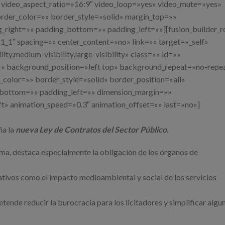
video_aspect_ratio=»16:9″ video_loop=»yes» video_mute=»yes»
rder_color=»» border_style=»solid» margin_top=»»
right=»» padding_bottom=»» padding_left=»»][fusion_builder_r
1_1″ spacing=»» center_content=»no» link=»» target=»_self»
ty,medium-visibility,large-visibility» class=»» id=»»
 background_position=»left top» background_repeat=»no-repe
color=»» border_style=»solid» border_position=»all»
_bottom=»» padding_left=»» dimension_margin=»»
ft» animation_speed=»0.3″ animation_offset=»» last=»no»]
ña la
nueva Ley de Contratos del Sector Público.
ma, destaca especialmente la obligación de los órganos de
tativos como el impacto medioambiental y social de los servicios
tende reducir la burocracia para los licitadores y simplificar algu