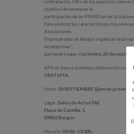
contratación. Otro de los aspectos clave es l
objetivo de favorecer la
participación de las PYMES en las licitacione
Para analizar las características más releva
Asociaciones
Empresariales de Burgos organizan la jornad
las empresas”,
que tendrá lugar el
próximo 20 de septiemb
APD en base a la mutua colaboración con CIT
GRATUITA.
Fecha:
20 SEPTIEMBRE ((jueves próximo)
Lugar:
Salón de Actos FAE
Plaza de Castilla, 1,
09003 Burgos
D
Horario:
10:00 -13:30h.