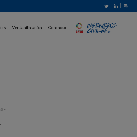
│
│
cios
Ventanilla única
Contacto
no»
-