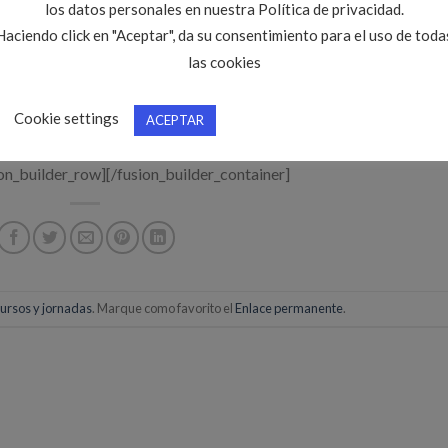
los datos personales en nuestra Política de privacidad.
 APD descargable
AQUÍ
Haciendo click en "Aceptar", da su consentimiento para el uso de toda
las cookies
s a
cloccidental@citop.es
o llamando al
983.351853
(10:00-13:0
Cookie settings
ACEPTAR
limitadas
ion_builder_row][/fusion_builder_container]
ursos y jornadas
. Marque como favorito el
Enlace permanente
.