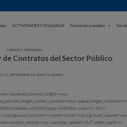
cias
ACTIVIDADES COLEGIALES
Formación y empleo
Servi
CURSOS Y JORNADAS
 de Contratos del Sector Público
DO EL
SEPTIEMBRE 14, 2018
POR
ADMIN
=»no» hundred_percent_height=»no»
ed_percent_height_center_content=»yes» equal_height_columns=»
lity,medium-visibility,large-visibility» class=»» id=»»
 background_position=»center center» background_repeat=»no
none» enable_mobile=»no» parallax_speed=»0.3″ video_mp4=»»