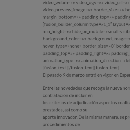
video_webm=»» video_ogv=»» video_url=»» 
video_preview_image=»» border_size=»» bo
margin_bottom=»» padding_top=»» padding_
[fusion_builder_column type=»1_1″ layout=»
min_height=»» hide_on_mobile=»small-visibili
background_color=»» background_image=»»
hover_type=»none» border_size=»0″ border_
padding_top=»» padding_right=»» padding
animation_type=»» animation_direction=»le
[fusion_text][/fusion_text][fusion_text]
El pasado 9 de marzo entró en vigor en Espa
Entre las novedades que recoge la nueva nor
contratación de incluir en
los criterios de adjudicación aspectos cuali
prestados, así como su
aporte innovador. De la misma manera, se pre
procedimientos de