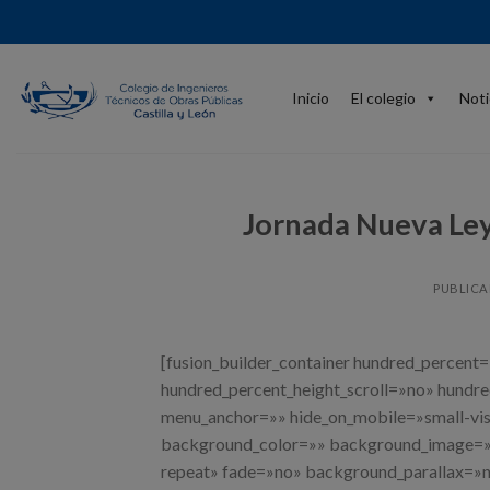
Skip
to
content
Inicio
El colegio
Noti
Jornada Nueva Ley
PUBLICA
[fusion_builder_container hundred_percent
hundred_percent_height_scroll=»no» hundr
menu_anchor=»» hide_on_mobile=»small-visibi
background_color=»» background_image=»»
repeat» fade=»no» background_parallax=»