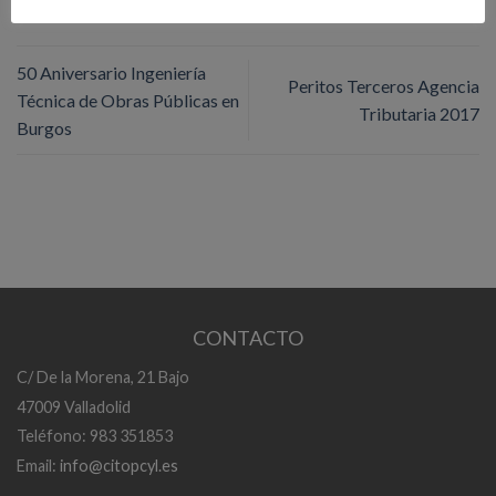
50 Aniversario Ingeniería
Peritos Terceros Agencia
Técnica de Obras Públicas en
Tributaria 2017
Burgos
CONTACTO
C/ De la Morena, 21 Bajo
47009 Valladolid
Teléfono: 983 351853
Email:
info@citopcyl.es