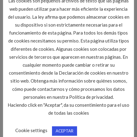
Las cookies son pequeños archivos de texto que las páginas
web pueden utilizar para hacer más eficiente la experiencia
del usuario. La ley afirma que podemos almacenar cookies en
su dispositivo si son estrictamente necesarias para el
funcionamiento de esta página. Para todos los demás tipos
de cookies necesitamos su permiso. Esta página utiliza tipos
diferentes de cookies. Algunas cookies son colocadas por
servicios de terceros que aparecen en nuestras páginas. En
cualquier momento puede cambiar o retirar su
consentimiento desde la Declaración de cookies en nuestro
sitio web. Obtenga más información sobre quiénes somos,
cómo puede contactarnos y cómo procesamos los datos
Esta entrada fue publicada en
Cursos y jornadas
. Marque como favorito el
Enlace permanente
.
personales en nuestra Política de privacidad.
Haciendo click en "Aceptar", da su consentimiento para el uso
de todas las cookies
ADMIN
Cookie settings
ACEPTAR