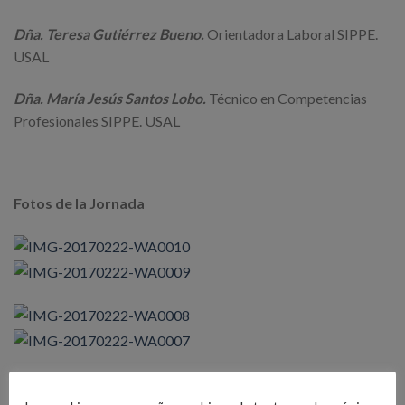
Dña. Teresa Gutiérrez Bueno
.
Orientadora Laboral SIPPE.
USAL
Dña. María Jesús Santos Lobo.
Técnico en Competencias
Profesionales SIPPE. USAL
Fotos de la Jornada