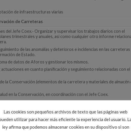
tación de infraestructuras viarias
rvación de Carreteras
es del Jefe Coex.- Organizar y supervisar los trabajos diarios con el
planes trimestrales y anuales, así como cualquier otro informe relacio
era.
eguimiento de las anomalías y deterioros e incidencias en las carreteras
ormación de Estado.
 toma de datos de Aforos y gestionar los mismos.
x actuaciones en cuanto planificación y seguimiento relacionadas con el
 de la Conservación (elementos de la carretera y materiales de almacén 
Salud en la Conservación, en coordinación con el Jefe Coex.
a carretera de tipo rutinarias y extraordinarias para la detección de
ales y de seguridad.
Las cookies son pequeños archivos de texto que las páginas web
os equipos de conservación para resolver situaciones de emergencia y
pueden utilizar para hacer más eficiente la experiencia del usuario. L
ley afirma que podemos almacenar cookies en su dispositivo si son