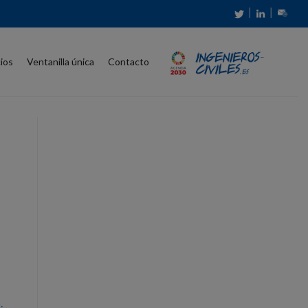
│
│
cios
Ventanilla única
Contacto
.