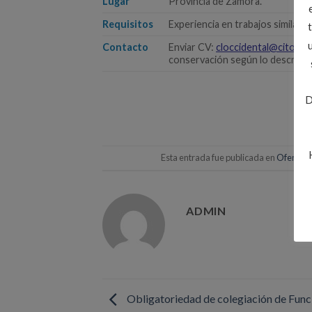
Lugar
Provincia de Zamora.
Requisitos
Experiencia en trabajos similare
Contacto
Enviar CV:
cloccidental@citop.e
conservación según lo descrito.
D
Esta entrada fue publicada en
Ofertas
ADMIN
Obligatoriedad de colegiación de Func