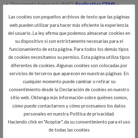
Documento Anexo más INFO:
Explicativo CEMS –
Preparación oferta pública CITOP JCyL.pdf
Las cookies son pequeños archivos de texto que las páginas
Modalidad: Videoconferencia. (cada 6 semanas habrá una
web pueden utilizar para hacer más eficiente la experiencia
clase presencial en la sede del CITOPIC de Valladolid)
del usuario. La ley afirma que podemos almacenar cookies en
Se dispondrá la sede del CITOP para seguir también las
su dispositivo si son estrictamente necesarias para el
clases por videoconferencia.
funcionamiento de esta página. Para todos los demás tipos
de cookies necesitamos su permiso. Esta página utiliza tipos
diferentes de cookies. Algunas cookies son colocadas por
Si estas interesado apúntate YA
enviando un mail
servicios de terceros que aparecen en nuestras páginas. En
a
cloccidental@citop.es
o llamando al
983 35 18 53
(horario
cualquier momento puede cambiar o retirar su
10:00-13:00h).
consentimiento desde la Declaración de cookies en nuestro
sitio web. Obtenga más información sobre quiénes somos,
cómo puede contactarnos y cómo procesamos los datos
personales en nuestra Política de privacidad.
Haciendo click en "Aceptar", da su consentimiento para el uso
de todas las cookies
Esta entrada fue publicada en
FormCursos
. Marque como favorito el
Enlace