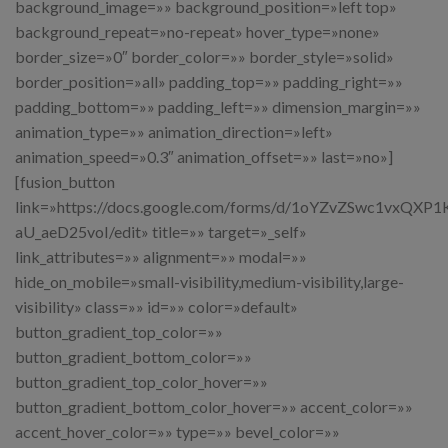
background_image=»» background_position=»left top»
background_repeat=»no-repeat» hover_type=»none»
border_size=»0″ border_color=»» border_style=»solid»
border_position=»all» padding_top=»» padding_right=»»
padding_bottom=»» padding_left=»» dimension_margin=»»
animation_type=»» animation_direction=»left»
animation_speed=»0.3″ animation_offset=»» last=»no»]
[fusion_button
link=»https://docs.google.com/forms/d/1oYZvZSwc1vxQ
aU_aeD25voI/edit» title=»» target=»_self»
link_attributes=»» alignment=»» modal=»»
hide_on_mobile=»small-visibility,medium-visibility,large-
visibility» class=»» id=»» color=»default»
button_gradient_top_color=»»
button_gradient_bottom_color=»»
button_gradient_top_color_hover=»»
button_gradient_bottom_color_hover=»» accent_color=»»
accent_hover_color=»» type=»» bevel_color=»»