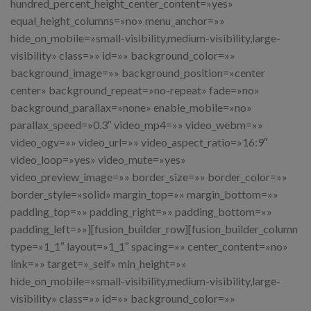
hundred_percent_height_center_content=»yes»
equal_height_columns=»no» menu_anchor=»»
hide_on_mobile=»small-visibility,medium-visibility,large-
visibility» class=»» id=»» background_color=»»
background_image=»» background_position=»center
center» background_repeat=»no-repeat» fade=»no»
background_parallax=»none» enable_mobile=»no»
parallax_speed=»0.3″ video_mp4=»» video_webm=»»
video_ogv=»» video_url=»» video_aspect_ratio=»16:9″
video_loop=»yes» video_mute=»yes»
video_preview_image=»» border_size=»» border_color=»»
border_style=»solid» margin_top=»» margin_bottom=»»
padding_top=»» padding_right=»» padding_bottom=»»
padding_left=»»][fusion_builder_row][fusion_builder_column
type=»1_1″ layout=»1_1″ spacing=»» center_content=»no»
link=»» target=»_self» min_height=»»
hide_on_mobile=»small-visibility,medium-visibility,large-
visibility» class=»» id=»» background_color=»»