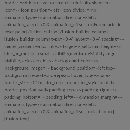
border_width=»» size=»» stretch=»default» shape=»»
icon=»» icon_position=»left» icon_divider=»no»
animation_type=»» animation_direction=»left»
animation_speed=»0.3″ animation_offset=»»]Formulario de
Inscripción[/fusion_button][/fusion_builder_column]
[fusion_builder_column type=»3_4″ layout=»3_4″ spacing=»»
center_content=»no» link=»» target=»_self» min_height=»»
hide_on_mobile=»small-visibility,medium-visibility,large-
visibility» class=»» id=»» background_color=»»
background_image=»» background_position=»left top»
background_repeat=»no-repeat» hover_type=»none»
border_size=»0″ border_color=»» border_style=»solid»
border_position=»all» padding_top=»» padding_right=»»
padding_bottom=»» padding_left=»» dimension_margin=»»
animation_type=»» animation_direction=»left»
animation_speed=»0.3″ animation_offset=»» last=»no»]
[fusion_text]