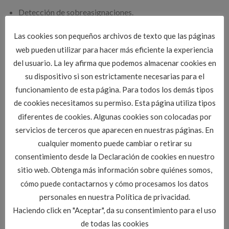
Detección de sobreasignaciones.
Resolución de diferentes casos de sobreasignación de
Las cookies son pequeños archivos de texto que las páginas
recursos.
web pueden utilizar para hacer más eficiente la experiencia
del usuario. La ley afirma que podemos almacenar cookies en
Control de la ejecución del proyecto.
su dispositivo si son estrictamente necesarias para el
Seguimiento de la ejecución de las tareas.
funcionamiento de esta página. Para todos los demás tipos
de cookies necesitamos su permiso. Esta página utiliza tipos
Seguimiento de los costes reales.
diferentes de cookies. Algunas cookies son colocadas por
Seguimiento del trabajo a realizar: trabajo consumido y
servicios de terceros que aparecen en nuestras páginas. En
tarea completada.
cualquier momento puede cambiar o retirar su
Registro y análisis del desarrollo y avance de las tareas.
consentimiento desde la Declaración de cookies en nuestro
sitio web. Obtenga más información sobre quiénes somos,
Informes de seguimiento y Gantt detallado.
cómo puede contactarnos y cómo procesamos los datos
Resolución de problemas: retrasos en la ejecución y/o
personales en nuestra Política de privacidad.
sobrecostes de la obra.
Haciendo click en "Aceptar", da su consentimiento para el uso
de todas las cookies
Impresión de los diagramas y documentación del