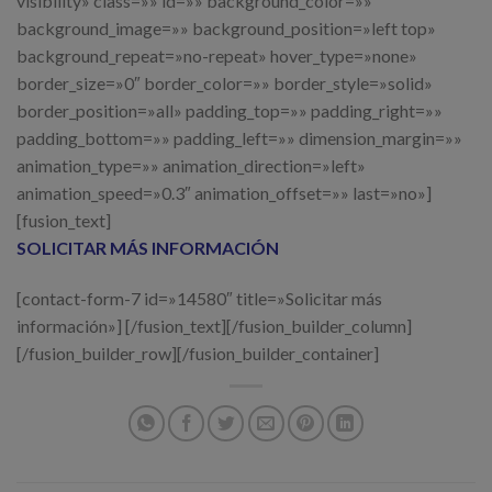
visibility» class=»» id=»» background_color=»»
background_image=»» background_position=»left top»
background_repeat=»no-repeat» hover_type=»none»
border_size=»0″ border_color=»» border_style=»solid»
border_position=»all» padding_top=»» padding_right=»»
padding_bottom=»» padding_left=»» dimension_margin=»»
animation_type=»» animation_direction=»left»
animation_speed=»0.3″ animation_offset=»» last=»no»]
[fusion_text]
SOLICITAR MÁS INFORMACIÓN
[contact-form-7 id=»14580″ title=»Solicitar más
información»] [/fusion_text][/fusion_builder_column]
[/fusion_builder_row][/fusion_builder_container]