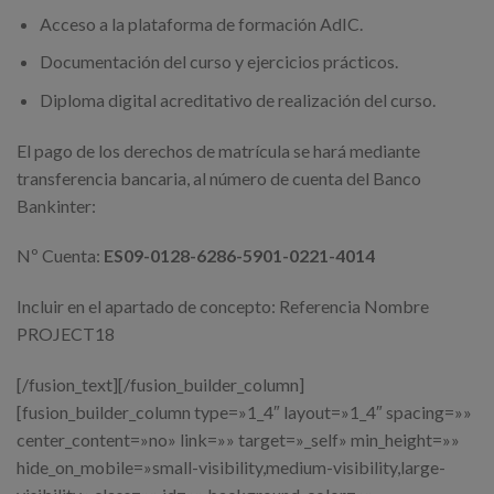
Acceso a la plataforma de formación AdIC.
Documentación del curso y ejercicios prácticos.
Diploma digital acreditativo de realización del curso.
El pago de los derechos de matrícula se hará mediante
transferencia bancaria, al número de cuenta del Banco
Bankinter:
Nº Cuenta:
ES09-0128-6286-5901-0221-4014
Incluir en el apartado de concepto: Referencia Nombre
PROJECT18
[/fusion_text][/fusion_builder_column]
[fusion_builder_column type=»1_4″ layout=»1_4″ spacing=»»
center_content=»no» link=»» target=»_self» min_height=»»
hide_on_mobile=»small-visibility,medium-visibility,large-