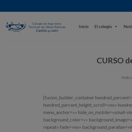
Skip
to
content
Inicio
El colegio
Noti
CURSO de
PUBL
[fusion_builder_container hundred_percent
hundred_percent_height_scroll=»no» hundr
menu_anchor=»» hide_on_mobile=»small-visibi
background_color=»» background_image=»»
repeat» fade=»no» background_parallax=»