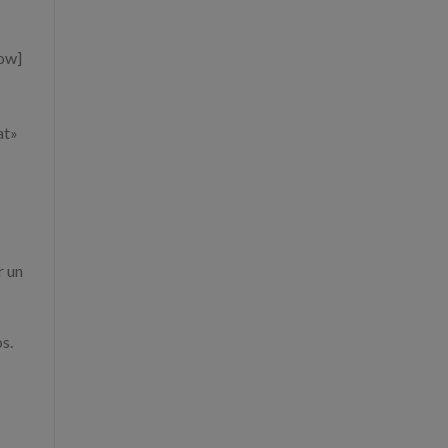
ow]
at»
r un
s.