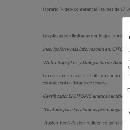
Horario (video-conferencia): tardes de 17:0
Las plazas son limitadas por lo que es
necesa
Inscripción y más información en
: CITOP
Web: citopcyl.es y Delegación de Alumnos
La reserva de plazas se realizará por orden de
establecerá un listado de reserva.
D
Certificado
: El CITOPIC emitirá certificad
*Gratuito para los alumnos pre-colegiados
[/fusion_text][/fusion_builder_column][/fus