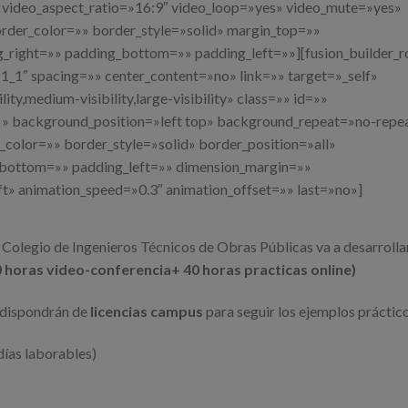
video_aspect_ratio=»16:9″ video_loop=»yes» video_mute=»yes»
rder_color=»» border_style=»solid» margin_top=»»
right=»» padding_bottom=»» padding_left=»»][fusion_builder_r
1_1″ spacing=»» center_content=»no» link=»» target=»_self»
ty,medium-visibility,large-visibility» class=»» id=»»
 background_position=»left top» background_repeat=»no-repe
color=»» border_style=»solid» border_position=»all»
_bottom=»» padding_left=»» dimension_margin=»»
ft» animation_speed=»0.3″ animation_offset=»» last=»no»]
 Colegio de Ingenieros Técnicos de Obras Públicas va a desarrolla
0 horas video-conferencia+ 40 horas practicas online)
s dispondrán de
licencias campus
para seguir los ejemplos práctico
-días laborables)