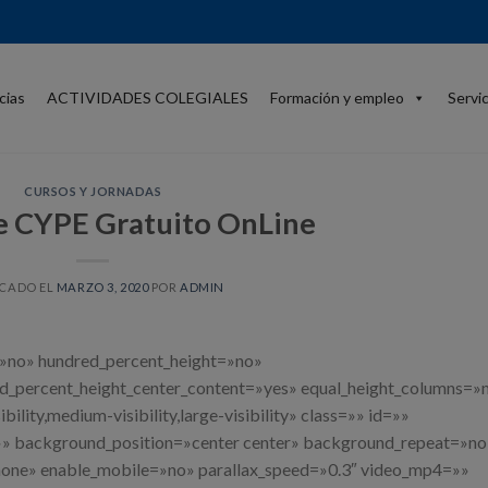
cias
ACTIVIDADES COLEGIALES
Formación y empleo
Servi
CURSOS Y JORNADAS
 CYPE Gratuito OnLine
ICADO EL
MARZO 3, 2020
POR
ADMIN
=»no» hundred_percent_height=»no»
ed_percent_height_center_content=»yes» equal_height_columns=»
lity,medium-visibility,large-visibility» class=»» id=»»
 background_position=»center center» background_repeat=»no
none» enable_mobile=»no» parallax_speed=»0.3″ video_mp4=»»