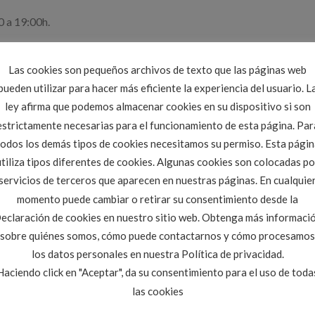
0 a 19:00h.
Las cookies son pequeños archivos de texto que las páginas web
rio inscribirse
.
pueden utilizar para hacer más eficiente la experiencia del usuario. L
ley afirma que podemos almacenar cookies en su dispositivo si son
CyL
cloccidental@citop.es
, Telf. 608.240.392.
estrictamente necesarias para el funcionamiento de esta página. Par
todos los demás tipos de cookies necesitamos su permiso. Esta págin
. delg.epsz@usal.es
utiliza tipos diferentes de cookies. Algunas cookies son colocadas po
servicios de terceros que aparecen en nuestras páginas. En cualquie
 inscripción, estando limitada a 25 alumnos; a partir de la cual se
momento puede cambiar o retirar su consentimiento desde la
eclaración de cookies en nuestro sitio web. Obtenga más informaci
o de asistencia válido para presentación en criterios de baremac
sobre quiénes somos, cómo puede contactarnos y cómo procesamos
los datos personales en nuestra Política de privacidad.
 y colegiados en el CITOP CyL Occidental.(en otro caso informar
Haciendo click en "Aceptar", da su consentimiento para el uso de toda
las cookies
ion_builder_row][/fusion_builder_container]