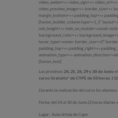
video_webm=»» video_ogv=»» video_url=»» 
video_preview_image=»» border_size=»» bo
margin_bottom=»» padding_top=»» padding_
[fusion_builder_column type=»1_1″ layout=»
min_height=»» hide_on_mobile=»small-visibili
background_color=»» background_image=»»
hover_type=»none» border_size=»0″ border_
padding_top=»» padding_right=»» padding
animation_type=»» animation_direction=»le
[fusion_text]
Los próximos
24, 25, 26, 29 y 30 de Junio
el
curso Gratuito* de CYPE de 50 horas. ( 1
Durante la realización del curso los alumno
Fecha: del 24 al 30 de Junio.(2 horas diarias
Lugar: Aula virtula de Cype