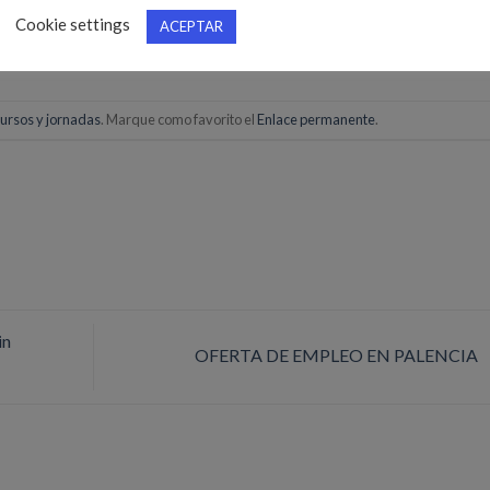
Cookie settings
ACEPTAR
ursos y jornadas
. Marque como favorito el
Enlace permanente
.
in
OFERTA DE EMPLEO EN PALENCIA