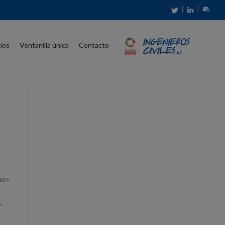
│
│
cios
Ventanilla única
Contacto
no»
-