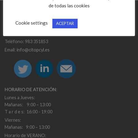
de todas las cookies
CONTACTO
Cookie settings
ACEPTAR
C/ De la Morena, 21 Bajo
47009 Valladolid
Teléfono: 983 351853
Email:
info@citopcyl.es
HORARIO DE ATENCIÓN
:
Lunes a Jueves:
Mañanas: 9:00 – 13:00
T a r d e s: 16:00 - 19:00
Viernes:
Mañanas: 9:00 – 13:00
Horario de VERANO: