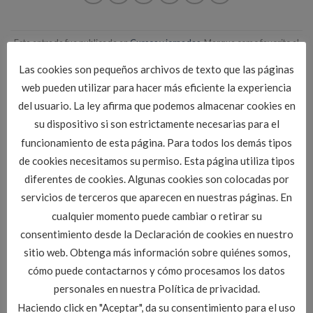
Esta entrada fue publicada en
Cursos y jornadas
. Marque como favorito el
Enlace permanente
.
Las cookies son pequeños archivos de texto que las páginas
web pueden utilizar para hacer más eficiente la experiencia
del usuario. La ley afirma que podemos almacenar cookies en
ADMIN
su dispositivo si son estrictamente necesarias para el
funcionamiento de esta página. Para todos los demás tipos
de cookies necesitamos su permiso. Esta página utiliza tipos
diferentes de cookies. Algunas cookies son colocadas por
Veto de Fomento a las ofertas
Curso de Presto Gratuito* en
servicios de terceros que aparecen en nuestras páginas. En
temerarias
Zamora
cualquier momento puede cambiar o retirar su
consentimiento desde la Declaración de cookies en nuestro
sitio web. Obtenga más información sobre quiénes somos,
cómo puede contactarnos y cómo procesamos los datos
personales en nuestra Política de privacidad.
Haciendo click en "Aceptar", da su consentimiento para el uso