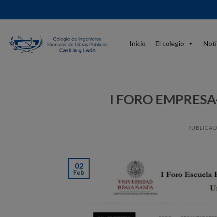
Skip
to
content
Inicio
El colegio
Noti
I FORO EMPRESA- 
PUBLICAD
02
Feb