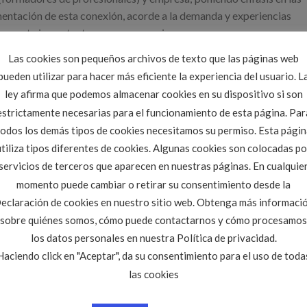
ementación de esta conexión, acorde a la demanda y experiencias
an parte importante en ese engranaje.
Las cookies son pequeños archivos de texto que las páginas web
 Óscar Sanchez Morán
en representación del CITOP; poniendo en
pueden utilizar para hacer más eficiente la experiencia del usuario. L
icos de Obras Públicas en Castilla y León y a la Ingeniería Civil co
ley afirma que podemos almacenar cookies en su dispositivo si son
idad de vida a los ciudadanos.
estrictamente necesarias para el funcionamiento de esta página. Par
ra
(Campus Viriato)
todos los demás tipos de cookies necesitamos su permiso. Esta págin
utiliza tipos diferentes de cookies. Algunas cookies son colocadas po
servicios de terceros que aparecen en nuestras páginas. En cualquie
momento puede cambiar o retirar su consentimiento desde la
eclaración de cookies en nuestro sitio web. Obtenga más informaci
sobre quiénes somos, cómo puede contactarnos y cómo procesamos
los datos personales en nuestra Política de privacidad.
Haciendo click en "Aceptar", da su consentimiento para el uso de toda
las cookies