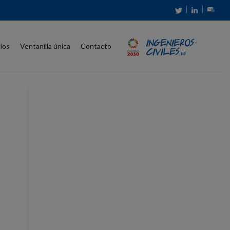
│
│
cios
Ventanilla única
Contacto