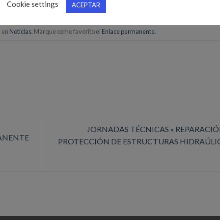
Cookie settings
ACEPTAR
a en
Noticias
. Marque como favorito el
Enlace permanente
.
JORNADAS TÉCNICAS « REPARACIÓ
MANENTE
PROTECCIÓN DE ESTRUCTURAS HIDRAÚLI