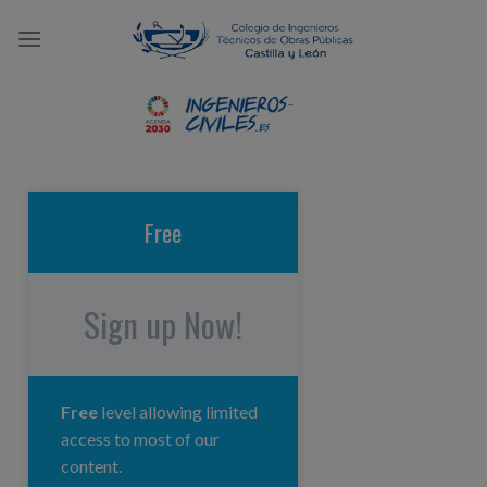
Skip
to
content
Free
Sign up Now!
Free
level allowing limited
access to most of our
content.