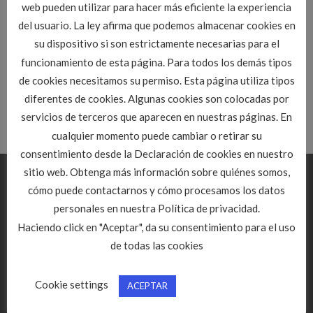
New Updates will be
web pueden utilizar para hacer más eficiente la experiencia
available!
del usuario. La ley afirma que podemos almacenar cookies en
su dispositivo si son estrictamente necesarias para el
funcionamiento de esta página. Para todos los demás tipos
Sign Up
de cookies necesitamos su permiso. Esta página utiliza tipos
diferentes de cookies. Algunas cookies son colocadas por
servicios de terceros que aparecen en nuestras páginas. En
cualquier momento puede cambiar o retirar su
consentimiento desde la Declaración de cookies en nuestro
sitio web. Obtenga más información sobre quiénes somos,
CONTACTO
cómo puede contactarnos y cómo procesamos los datos
personales en nuestra Política de privacidad.
C/ De la Morena, 21 Bajo
Haciendo click en "Aceptar", da su consentimiento para el uso
47009 Valladolid
de todas las cookies
Teléfono: 983 351853
Email:
info@citopcyl.es
Cookie settings
ACEPTAR