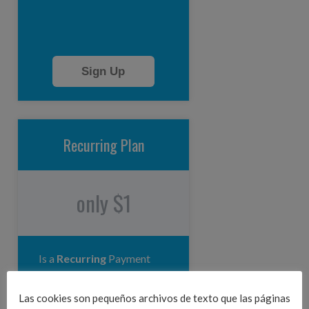
Sign Up
Recurring Plan
only $1
Is a
Recurring
Payment
(monthly) on a small fee for
testing purpose.
Las cookies son pequeños archivos de texto que las páginas