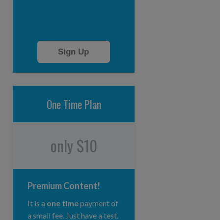
Sign Up
One Time Plan
only $10
Premium Content!
It is a
one time
payment of
a small fee. Just have a test.