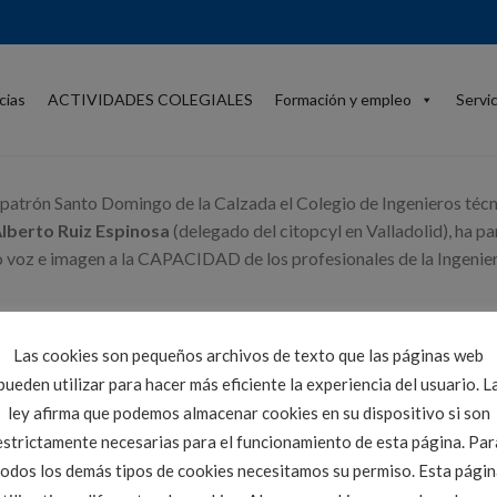
cias
ACTIVIDADES COLEGIALES
Formación y empleo
Servi
 patrón Santo Domingo de la Calzada el Colegio de Ingenieros técn
lberto Ruiz Espinosa
(delegado del citopcyl en Valladolid), ha pa
voz e imagen a la CAPACIDAD de los profesionales de la Ingeniería
zar la profesión a nivel social y entre las instituciones.
Las cookies son pequeños archivos de texto que las páginas web
pueden utilizar para hacer más eficiente la experiencia del usuario. L
ley afirma que podemos almacenar cookies en su dispositivo si son
estrictamente necesarias para el funcionamiento de esta página. Par
todos los demás tipos de cookies necesitamos su permiso. Esta págin
LOCALIZACIÓN
ÁREA PRIVADA