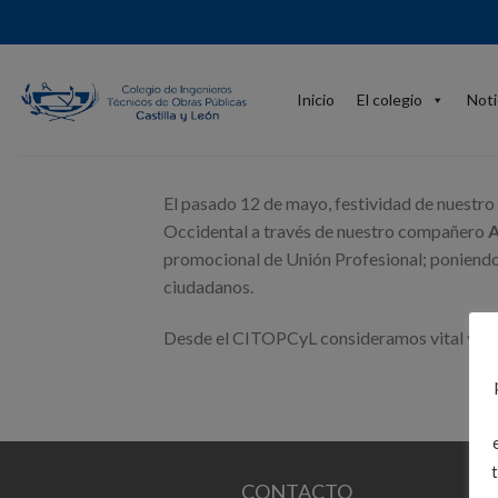
Skip
to
content
Inicio
El colegio
Noti
El pasado 12 de mayo, festividad de nuestro
Occidental a través de nuestro compañero
A
promocional de Unión Profesional; poniendo 
ciudadanos.
Desde el CITOPCyL consideramos vital visibili
CONTACTO