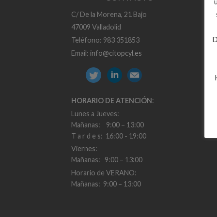
C/ De la Morena, 21 Bajo
47009 Valladolid
D
Teléfono: 983 351853
Email:
info@citopcyl.es
HORARIO DE ATENCIÓN
:
Lunes a Jueves:
Mañanas: 9:00 – 13:00
T a r d e s: 16:00 - 19:00
Viernes:
Mañanas: 9:00 – 13:00
Horario de VERANO:
Mañanas: 9:00 – 13:00